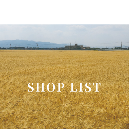
S
H
O
P
L
I
S
T