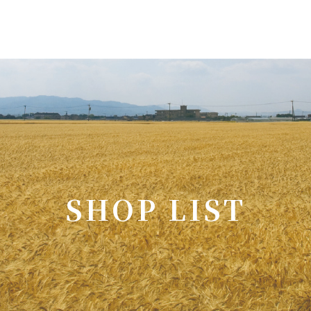
S
H
O
P
L
I
S
T