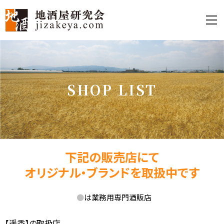
S
H
O
P
L
I
S
T
下記の販売店にて
オリジナル・ブランドを取扱中です
●
は業務用専門酒販店
【遥香】の取扱店