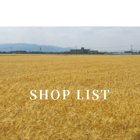
S
H
O
P
L
I
S
T