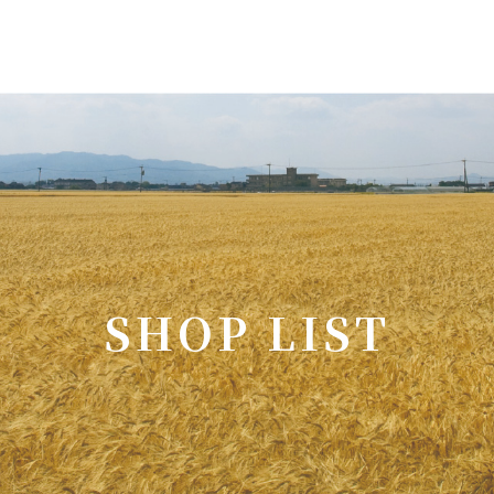
S
H
O
P
L
I
S
T