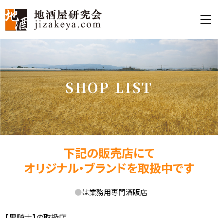
S
H
O
P
L
I
S
T
下記の販売店にて
オリジナル・ブランドを取扱中です
●
は業務用専門酒販店
【黒騎士】の取扱店