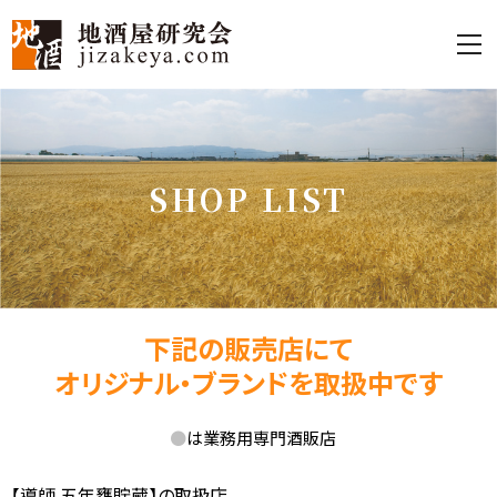
S
H
O
P
L
I
S
T
下記の販売店にて
オリジナル・ブランドを取扱中です
●
は業務用専門酒販店
【導師 五年甕貯蔵】の取扱店