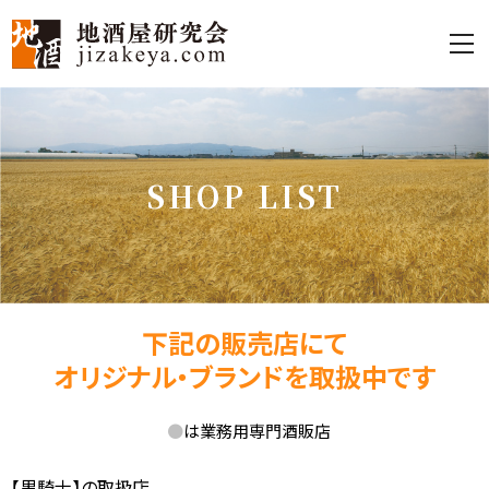
S
H
O
P
L
I
S
T
下記の販売店にて
オリジナル・ブランドを取扱中です
●
は業務用専門酒販店
【黒騎士】の取扱店