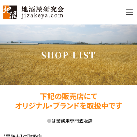
S
H
O
P
L
I
S
T
下記の販売店にて
オリジナル・ブランドを取扱中です
●
は業務用専門酒販店
【黒騎士】の取扱店