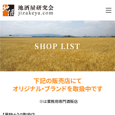
S
H
O
P
L
I
S
T
下記の販売店にて
オリジナル・ブランドを取扱中です
●
は業務用専門酒販店
【黒騎士】の取扱店